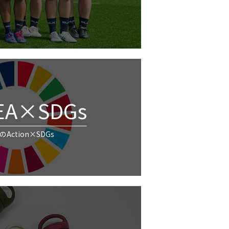
EA×SDGs
Action×SDGs