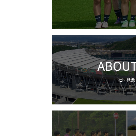
News
2026/07/07
表敬訪問
ABOUT
Seven
2026/06/25
社団概要
アザレア・