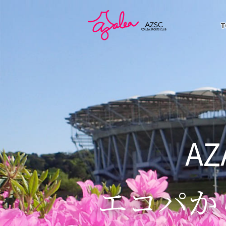
T
AZ
エコパか