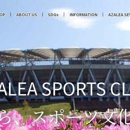
OP
ABOUT US
SDGs
INFORMATION
AZALEA SE
ALEA SPORTS C
ら、
スポーツ文