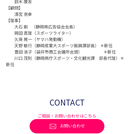
鈴木 康友
【顧問】
清宮 克幸
【理事】
大石 剛 （静岡県広告協会会長）
岡田 真理（スポーツライター）
久保 晃一（ヤマハ発動機）
天野 敏行（静岡産業大スポーツ振興課部長） ＊新任
豊田 浩子（袋井市商工会議所会頭） ＊新任
川口 茂則（静岡県庁スポーツ・文化観光課 部長代理）＊
新任
CONTACT
ご相談・お問い合わせはこちら
お問い合わせ