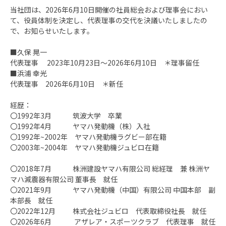
当社団は、2026年6月10日開催の社員総会および理事会におい
て、役員体制を決定し、代表理事の交代を決議いたしましたの
で、お知らせいたします。
■久保 晃一
代表理事 2023年10月23日～2026年6月10日 ＊理事留任
■浜浦 幸光
代表理事 2026年6月10日 ＊新任
経歴：
〇1992年3月 筑波大学 卒業
〇1992年4月 ヤマハ発動機（株）入社
〇1992年~2002年 ヤマハ発動機ラグビー部在籍
〇2003年~2004年 ヤマハ発動機ジュビロ在籍
〇2018年7月 株洲建設ヤマハ有限公司 総経理 兼 株洲ヤ
マハ減震器有限公司 董事長 就任
〇2021年9月 ヤマハ発動機（中国）有限公司 中国本部 副
本部長 就任
〇2022年12月 株式会社ジュビロ 代表取締役社長 就任
〇2026年6月 アザレア・スポーツクラブ 代表理事 就任