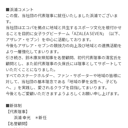
■浜浦コメント
この度、当社団の代表理事に就任いたしました浜浦でございま
す。
当社団はエコパを拠点に地域と共生するスポーツ文化を根付かせ
ることを目的に女子ラグビーチーム「AZALEA SEVEN」（以下、
アザレア・セブン）を中心に活動しております。
今後もアザレア・セブンの競技力の向上及び地域との連携活動を
より一層強化してまいります。
引き続き、鈴木康友県知事を名誉顧問、初代代表理事の清宮氏を
顧問とし、また前代表理事の久保氏には理事としてサポートして
いただくことになりました。
すべてのステークホルダー、ファン・サポーターや地域の皆様に
対して、当社団の基本理念である「地域の夢を女性へ、子ども
へ、」を実践し、愛されるクラブを目指してまいります。
今後ともご愛顧いただきますようよろしくお願い申し上げます。
■新体制
【代表理事】
浜浦 幸光 ＊新任
【名誉顧問】