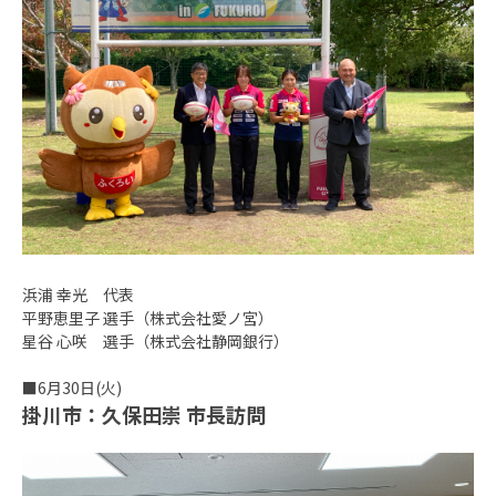
浜浦 幸光 代表
平野恵里子 選手（株式会社愛ノ宮）
星谷 心咲 選手（株式会社静岡銀行）
■6月30日(火)
掛川市：久保田崇 市長訪問