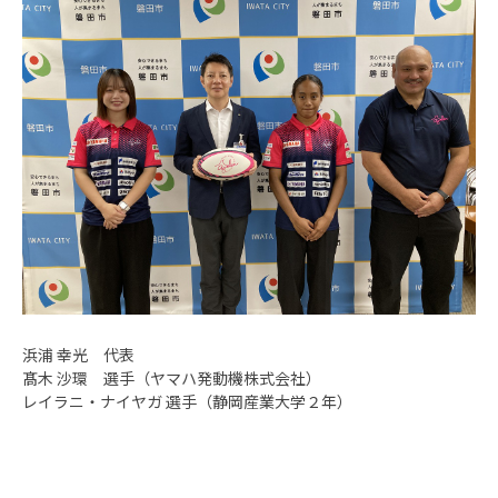
浜浦 幸光 代表
髙木 沙環 選手（ヤマハ発動機株式会社）
レイラニ・ナイヤガ 選手（静岡産業大学２年）