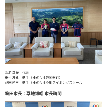
浜浦 幸光 代表
田村 満孔 選手（株式会社静岡銀行）
成田 萌里 選手（株式会社掛川スイミングスクール）
磐田市長：草地博昭 市長訪問