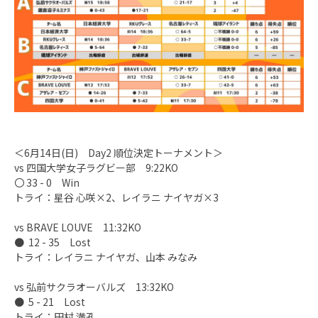
＜6月14日(日) Day2 順位決定トーナメント＞
vs 四国大学女子ラグビー部 9:22KO
〇 33 - 0 Win
トライ：星谷 心咲×2、レイラニ ナイヤガ×3
vs BRAVE LOUVE 11:32KO
● 12 - 35 Lost
トライ：レイラニ ナイヤガ、山本 みなみ
vs 弘前サクラオーバルズ 13:32KO
● 5 - 21 Lost
トライ：田村 満孔