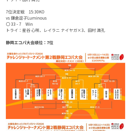
7位決定戦 15:30KO
vs 鎌倉逗子Luminous
〇 33 - 7 Win
トライ：星谷 心咲、レイラニ ナイヤガ×3、田村 満孔
静岡エコパ大会順位：7位