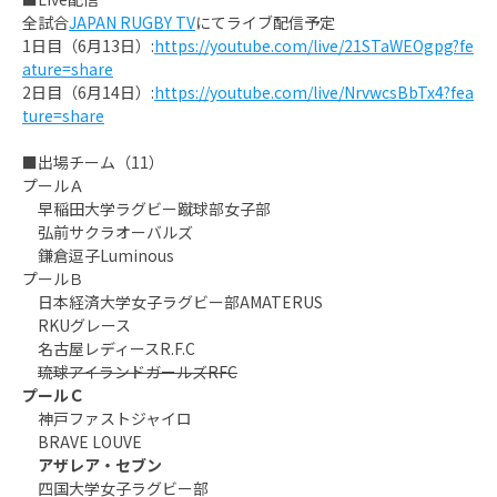
全試合
JAPAN RUGBY TV
にてライブ配信予定
1日目（6月13日）:
https://youtube.com/live/21STaWEOgpg?fe
ature=share
2日目（6月14日）:
https://youtube.com/live/NrvwcsBbTx4?fea
ture=share
■出場チーム（11）
プールＡ
早稲田大学ラグビー蹴球部女子部
弘前サクラオーバルズ
鎌倉逗子Luminous
プールＢ
日本経済大学女子ラグビー部AMATERUS
RKUグレース
名古屋レディースR.F.C
琉球アイランドガールズRFC
プールＣ
神戸ファストジャイロ
BRAVE LOUVE
アザレア・セブン
四国大学女子ラグビー部